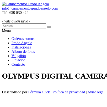
info@campamentospradoangelo.com
Tlf.: 659 030 424
- Vale quien sirve -
Menu
Quiénes somos
Prado Angelo
Instalaciones
Álbum de fotos
Valgañón
Situación
Contacto
OLYMPUS DIGITAL CAMER
Desarrollado por
Fórmula Click
|
Política de privacidad
|
Aviso legal