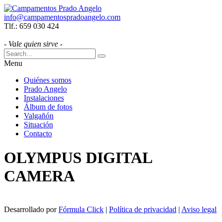
info@campamentospradoangelo.com
Tlf.: 659 030 424
- Vale quien sirve -
Menu
Quiénes somos
Prado Angelo
Instalaciones
Álbum de fotos
Valgañón
Situación
Contacto
OLYMPUS DIGITAL
CAMERA
Desarrollado por
Fórmula Click
|
Política de privacidad
|
Aviso legal