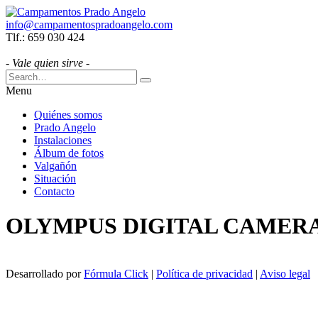
info@campamentospradoangelo.com
Tlf.: 659 030 424
- Vale quien sirve -
Menu
Quiénes somos
Prado Angelo
Instalaciones
Álbum de fotos
Valgañón
Situación
Contacto
OLYMPUS DIGITAL CAMER
Desarrollado por
Fórmula Click
|
Política de privacidad
|
Aviso legal