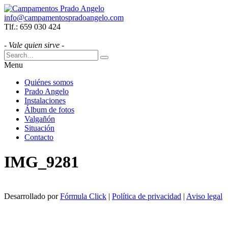
info@campamentospradoangelo.com
Tlf.: 659 030 424
- Vale quien sirve -
Menu
Quiénes somos
Prado Angelo
Instalaciones
Álbum de fotos
Valgañón
Situación
Contacto
IMG_9281
Desarrollado por
Fórmula Click
|
Política de privacidad
|
Aviso legal