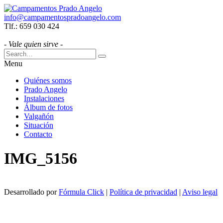
info@campamentospradoangelo.com
Tlf.: 659 030 424
- Vale quien sirve -
Menu
Quiénes somos
Prado Angelo
Instalaciones
Álbum de fotos
Valgañón
Situación
Contacto
IMG_5156
Desarrollado por
Fórmula Click
|
Política de privacidad
|
Aviso legal